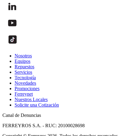
Nosotros
Equipos
Repuestos
Servicios
Tecnología
Novedades
Promociones
Ferreynet
Nuestros Locales
Solicite una Cotización
Canal de Denuncias
FERREYROS S.A. - RUC: 20100028698
Copyright
©
Ferreyros 2026. Todos los derechos reservados.