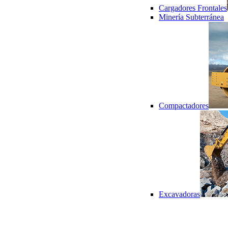
Cargadores Frontales
Minería Subterránea
Compactadores
Excavadoras