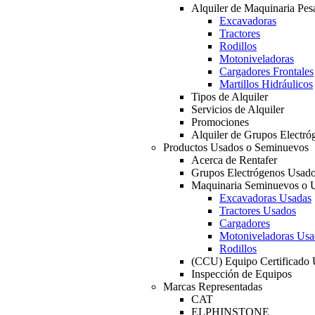
Alquiler de Maquinaria Pes
Excavadoras
Tractores
Rodillos
Motoniveladoras
Cargadores Frontales
Martillos Hidráulicos
Tipos de Alquiler
Servicios de Alquiler
Promociones
Alquiler de Grupos Electró
Productos Usados o Seminuevos
Acerca de Rentafer
Grupos Electrógenos Usad
Maquinaria Seminuevos o 
Excavadoras Usadas
Tractores Usados
Cargadores
Motoniveladoras Usa
Rodillos
(CCU) Equipo Certificado
Inspección de Equipos
Marcas Representadas
CAT
ELPHINSTONE