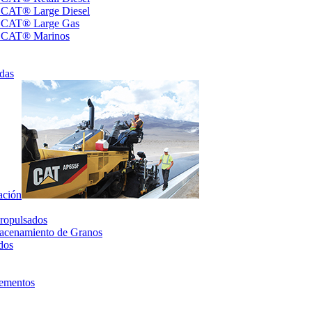
s CAT® Large Diesel
s CAT® Large Gas
s CAT® Marinos
das
ación
ropulsados
acenamiento de Granos
dos
lementos