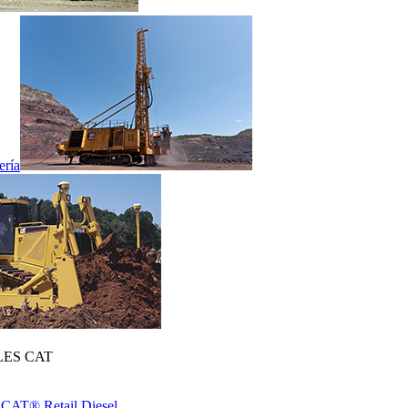
ería
ES CAT
 CAT® Retail Diesel