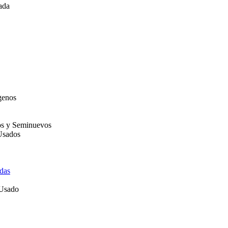
ada
genos
os y Seminuevos
Usados
das
 Usado