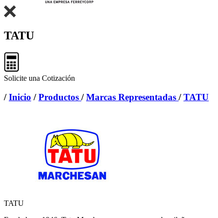
TATU
Solicite una Cotización
/
Inicio
/
Productos
/
Marcas Representadas
/
TATU
TATU