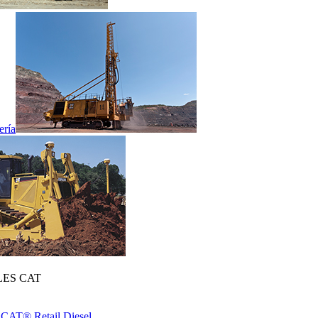
ería
ES CAT
 CAT® Retail Diesel