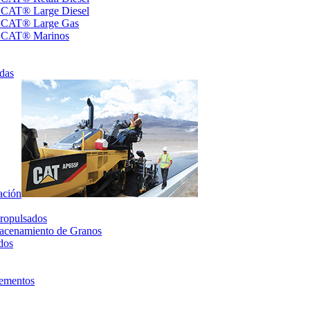
s CAT® Large Diesel
s CAT® Large Gas
s CAT® Marinos
das
ación
ropulsados
acenamiento de Granos
dos
lementos