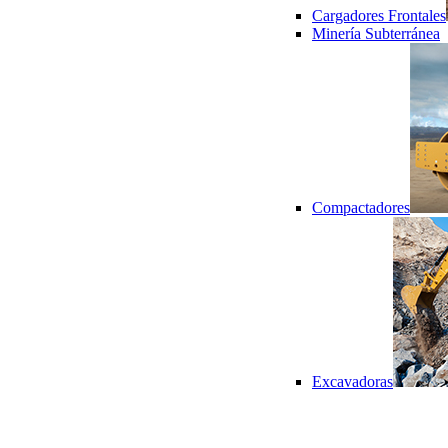
Cargadores Frontales
Minería Subterránea
Compactadores
Excavadoras