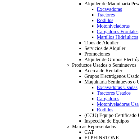
Alquiler de Maquinaria Pes
Excavadoras
Tractores
Rodillos
Motoniveladoras
Cargadores Frontales
Martillos Hidráulicos
Tipos de Alquiler
Servicios de Alquiler
Promociones
Alquiler de Grupos Electró
Productos Usados o Seminuevos
Acerca de Rentafer
Grupos Electrógenos Usad
Maquinaria Seminuevos o 
Excavadoras Usadas
Tractores Usados
Cargadores
Motoniveladoras Usa
Rodillos
(CCU) Equipo Certificado
Inspección de Equipos
Marcas Representadas
CAT
ELPHINSTONE