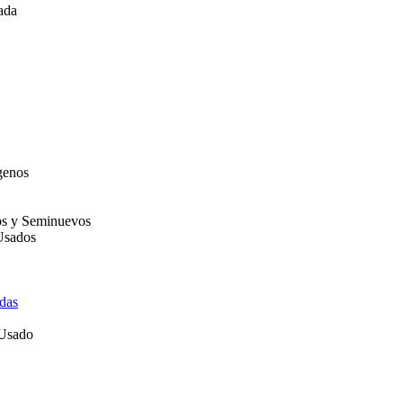
ada
genos
os y Seminuevos
Usados
das
 Usado