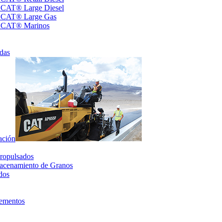
s CAT® Large Diesel
s CAT® Large Gas
s CAT® Marinos
das
ación
ropulsados
acenamiento de Granos
dos
lementos