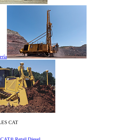
ería
ES CAT
 CAT® Retail Diesel