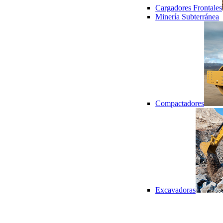
Cargadores Frontales
Minería Subterránea
Compactadores
Excavadoras