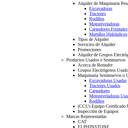
Alquiler de Maquinaria Pes
Excavadoras
Tractores
Rodillos
Motoniveladoras
Cargadores Frontales
Martillos Hidráulicos
Tipos de Alquiler
Servicios de Alquiler
Promociones
Alquiler de Grupos Electró
Productos Usados o Seminuevos
Acerca de Rentafer
Grupos Electrógenos Usad
Maquinaria Seminuevos o 
Excavadoras Usadas
Tractores Usados
Cargadores
Motoniveladoras Usa
Rodillos
(CCU) Equipo Certificado
Inspección de Equipos
Marcas Representadas
CAT
ELPHINSTONE