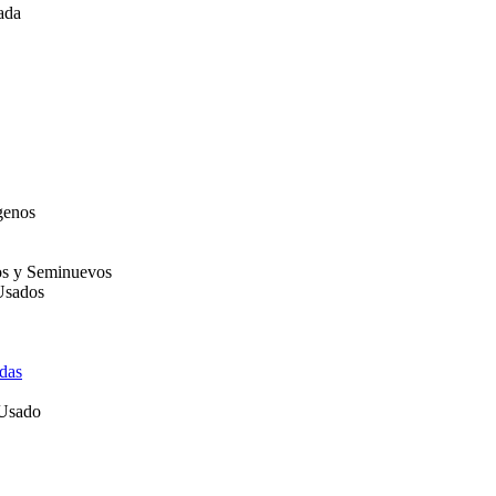
ada
genos
os y Seminuevos
Usados
das
 Usado