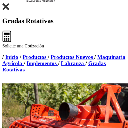
Gradas Rotativas
Solicite una Cotización
/
Inicio
/
Productos
/
Productos Nuevos
/
Maquinaria
Agrícola
/
Implementos
/
Labranza
/
Gradas
Rotativas