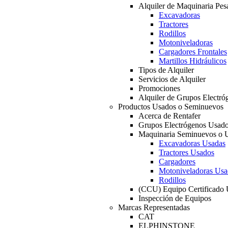
Alquiler de Maquinaria Pes
Excavadoras
Tractores
Rodillos
Motoniveladoras
Cargadores Frontales
Martillos Hidráulicos
Tipos de Alquiler
Servicios de Alquiler
Promociones
Alquiler de Grupos Electró
Productos Usados o Seminuevos
Acerca de Rentafer
Grupos Electrógenos Usad
Maquinaria Seminuevos o 
Excavadoras Usadas
Tractores Usados
Cargadores
Motoniveladoras Usa
Rodillos
(CCU) Equipo Certificado
Inspección de Equipos
Marcas Representadas
CAT
ELPHINSTONE