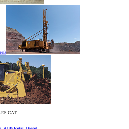
ería
ES CAT
 CAT® Retail Diesel