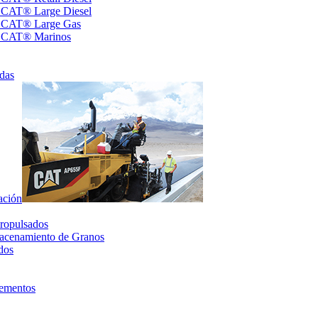
s CAT® Large Diesel
s CAT® Large Gas
s CAT® Marinos
das
ación
ropulsados
acenamiento de Granos
dos
lementos