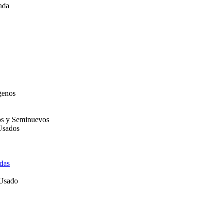
ada
genos
os y Seminuevos
Usados
das
 Usado