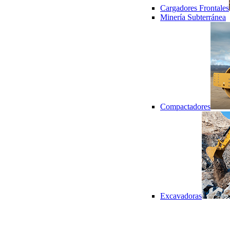
Cargadores Frontales
Minería Subterránea
Compactadores
Excavadoras