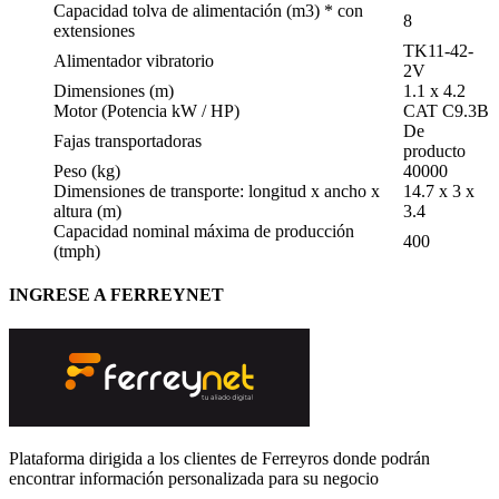
Capacidad tolva de alimentación (m3) * con
8
extensiones
TK11-42-
Alimentador vibratorio
2V
Dimensiones (m)
1.1 x 4.2
Motor (Potencia kW / HP)
CAT C9.3B
De
Fajas transportadoras
producto
Peso (kg)
40000
Dimensiones de transporte: longitud x ancho x
14.7 x 3 x
altura (m)
3.4
Capacidad nominal máxima de producción
400
(tmph)
INGRESE A FERREYNET
Plataforma dirigida a los clientes de Ferreyros donde podrán
encontrar información personalizada para su negocio