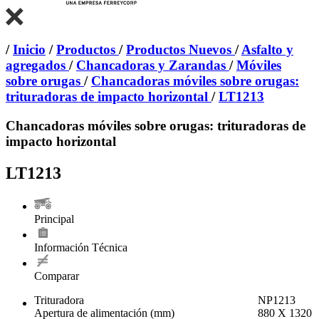
/
Inicio
/
Productos
/
Productos Nuevos
/
Asfalto y
agregados
/
Chancadoras y Zarandas
/
Móviles
sobre orugas
/
Chancadoras móviles sobre orugas:
trituradoras de impacto horizontal
/
LT1213
Chancadoras móviles sobre orugas: trituradoras de
impacto horizontal
LT1213
Principal
Información Técnica
Comparar
Trituradora
NP1213
Apertura de alimentación (mm)
880 X 1320