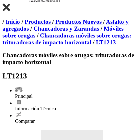
/
Inicio
/
Productos
/
Productos Nuevos
/
Asfalto y
agregados
/
Chancadoras y Zarandas
/
Móviles
sobre orugas
/
Chancadoras móviles sobre orugas:
trituradoras de impacto horizontal
/
LT1213
Chancadoras móviles sobre orugas: trituradoras de
impacto horizontal
LT1213
Principal
Información Técnica
Comparar