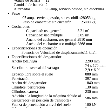
Voltaje de batería
12
Cantidad de batería
2
Alternador
95 amp, servicio pesado, sin escobillas
Pesos
95 amp, servicio pesado, sin escobillas
28058 kg
Peso de embarque: sin cucharón
25400 kg
Cucharones
Capacidad: uso general
3.21 m³
Capacidad: uso múltiple
3.05 m³
Ancho del cucharón: uso general
2910 mm
Ancho del cucharón: uso múltiple
2868 mm
Especificaciones de operación
Potencia de Velocidad de desplazamiento
11 km/h
Especificaciones del desgarrador
Ancho total/viga
2200 mm
74 x 175 mm
Sección transversal del vástago
2,9 x 6,9"
Espacio libre sobre el suelo
888 mm
Penetración
397 mm
Ancho del desgarrador
1840 mm
Cilindros: perforación
130 mm
Cilindros: carrera
236 mm
Adición a la longitud de la máquina debido al
586 mm
desgarrador (en posición de transporte)
Fuerza de penetración a nivel del suelo
100 kN