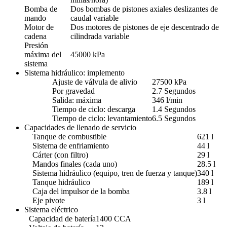
Bomba de
Dos bombas de pistones axiales deslizantes de
mando
caudal variable
Motor de
Dos motores de pistones de eje descentrado de
cadena
cilindrada variable
Presión
máxima del
45000 kPa
sistema
Sistema hidráulico: implemento
Ajuste de válvula de alivio
27500 kPa
Por gravedad
2.7 Segundos
Salida: máxima
346 l/min
Tiempo de ciclo: descarga
1.4 Segundos
Tiempo de ciclo: levantamiento
6.5 Segundos
Capacidades de llenado de servicio
Tanque de combustible
621 l
Sistema de enfriamiento
44 l
Cárter (con filtro)
29 l
Mandos finales (cada uno)
28.5 l
Sistema hidráulico (equipo, tren de fuerza y tanque)
340 l
Tanque hidráulico
189 l
Caja del impulsor de la bomba
3.8 l
Eje pivote
3 l
Sistema eléctrico
Capacidad de batería
1400 CCA