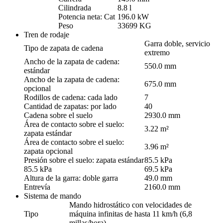
Cilindrada
8.8 l
Potencia neta: Cat
196.0 kW
Peso
33699 KG
Tren de rodaje
Garra doble, servicio
Tipo de zapata de cadena
extremo
Ancho de la zapata de cadena:
550.0 mm
estándar
Ancho de la zapata de cadena:
675.0 mm
opcional
Rodillos de cadena: cada lado
7
Cantidad de zapatas: por lado
40
Cadena sobre el suelo
2930.0 mm
Área de contacto sobre el suelo:
3.22 m²
zapata estándar
Área de contacto sobre el suelo:
3.96 m²
zapata opcional
Presión sobre el suelo: zapata estándar
85.5 kPa
85.5 kPa
69.5 kPa
Altura de la garra: doble garra
49.0 mm
Entrevía
2160.0 mm
Sistema de mando
Mando hidrostático con velocidades de
Tipo
máquina infinitas de hasta 11 km/h (6,8
millas/hora)