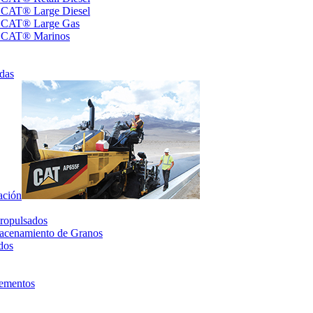
s CAT® Large Diesel
s CAT® Large Gas
s CAT® Marinos
das
ación
ropulsados
acenamiento de Granos
dos
lementos