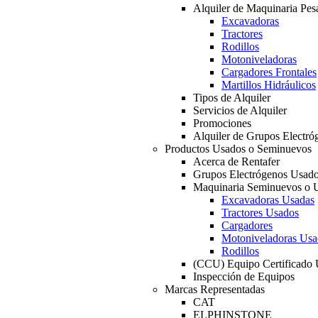
Alquiler de Maquinaria Pes
Excavadoras
Tractores
Rodillos
Motoniveladoras
Cargadores Frontales
Martillos Hidráulicos
Tipos de Alquiler
Servicios de Alquiler
Promociones
Alquiler de Grupos Electró
Productos Usados o Seminuevos
Acerca de Rentafer
Grupos Electrógenos Usad
Maquinaria Seminuevos o 
Excavadoras Usadas
Tractores Usados
Cargadores
Motoniveladoras Usa
Rodillos
(CCU) Equipo Certificado
Inspección de Equipos
Marcas Representadas
CAT
ELPHINSTONE