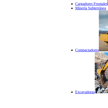
Cargadores Frontales
Minería Subterránea
Compactadores
Excavadoras