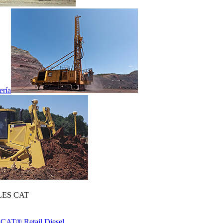
ería
ES CAT
 CAT® Retail Diesel