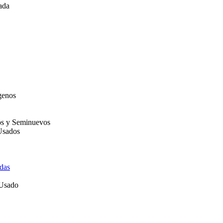
ada
genos
os y Seminuevos
Usados
das
 Usado