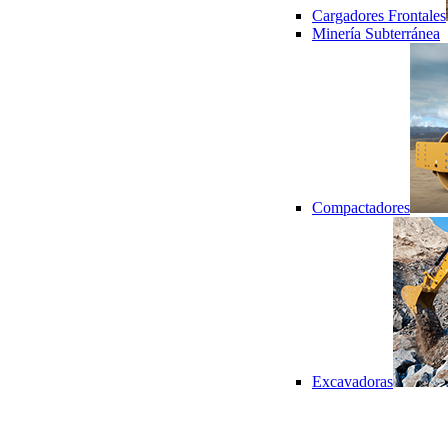
Cargadores Frontales
Minería Subterránea
Compactadores
Excavadoras