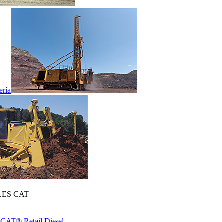
ería
ES CAT
 CAT® Retail Diesel