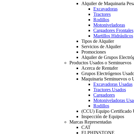
Alquiler de Maquinaria Pes
Excavadoras
Tractores
Rodillos
Motoniveladoras
Cargadores Frontales
Martillos Hidráulicos
Tipos de Alquiler
Servicios de Alquiler
Promociones
Alquiler de Grupos Electró
Productos Usados o Seminuevos
Acerca de Rentafer
Grupos Electrógenos Usad
Maquinaria Seminuevos o 
Excavadoras Usadas
Tractores Usados
Cargadores
Motoniveladoras Usa
Rodillos
(CCU) Equipo Certificado
Inspección de Equipos
Marcas Representadas
CAT
ELPHINSTONE