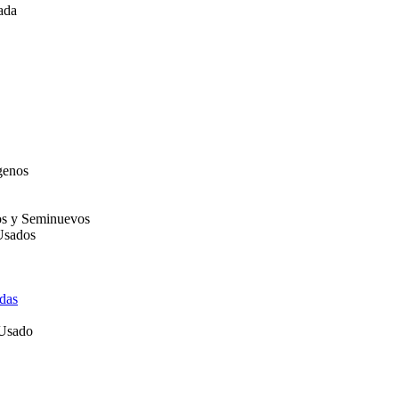
ada
genos
os y Seminuevos
Usados
das
 Usado