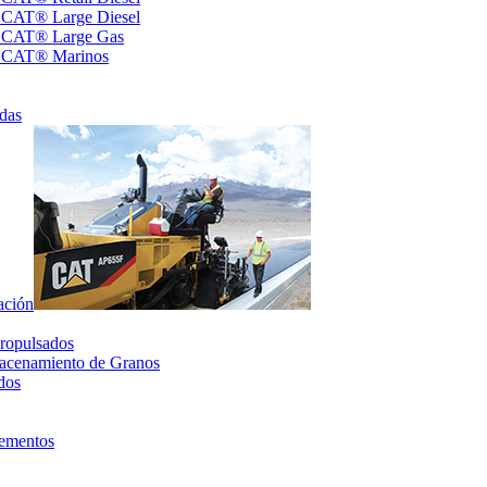
s CAT® Large Diesel
s CAT® Large Gas
s CAT® Marinos
das
ación
ropulsados
acenamiento de Granos
dos
lementos