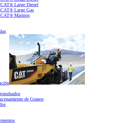
s CAT® Large Diesel
s CAT® Large Gas
s CAT® Marinos
das
ación
ropulsados
acenamiento de Granos
dos
lementos