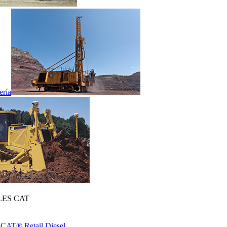
ería
ES CAT
 CAT® Retail Diesel