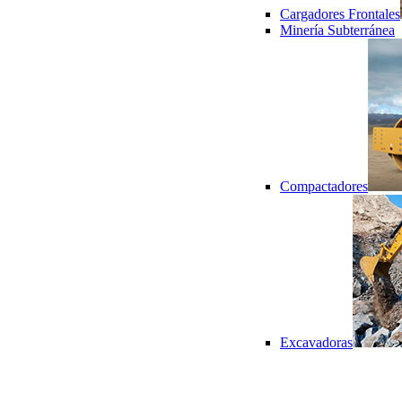
Cargadores Frontales
Minería Subterránea
Compactadores
Excavadoras