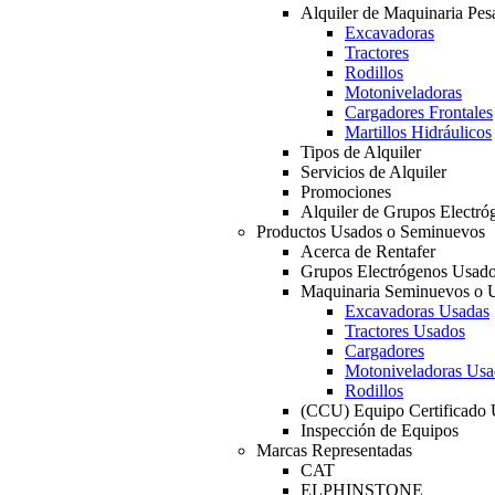
Alquiler de Maquinaria Pes
Excavadoras
Tractores
Rodillos
Motoniveladoras
Cargadores Frontales
Martillos Hidráulicos
Tipos de Alquiler
Servicios de Alquiler
Promociones
Alquiler de Grupos Electró
Productos Usados o Seminuevos
Acerca de Rentafer
Grupos Electrógenos Usad
Maquinaria Seminuevos o 
Excavadoras Usadas
Tractores Usados
Cargadores
Motoniveladoras Usa
Rodillos
(CCU) Equipo Certificado
Inspección de Equipos
Marcas Representadas
CAT
ELPHINSTONE