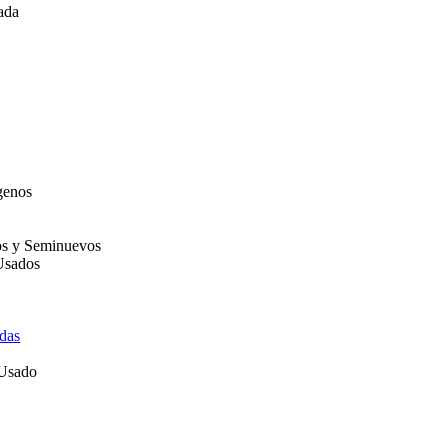
ada
genos
os y Seminuevos
Usados
das
 Usado