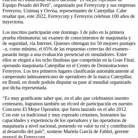
Equipo Pesado del Perú", organizado por Ferreycorp y sus empresas
Ferreyros, Unimaq y Orvisa, representantes de Caterpillar. Cabe
resaltar que, este 2022, Ferreycorp y Ferreyros celebran 100 años de
trayectoria.
Los inscritos participarán este domingo 3 de julio en la primera
prueba eliminatoria: un examen de conocimientos de maquinaria y
de seguridad, vía Internet. Quienes obtengan los 50 mejores puntajes
–y, como mínimo, el 65% de las respuestas correctas del examen–
pasarán luego a una evaluación presencial en simuladores. Entre
ellos se elegirá a los ocho finalistas que competirán en la Gran Final,
operando maquinaria Caterpillar en el Centro de Demostraciones
Ferreyros. Los tres primeros lugares clasificarán automáticamente al
campeonato latinoamericano de operadores de la marca Caterpillar,
en Brasil, en donde podrán disputar su pase al mundial organizado
por dicha representada.
“Es muy gratificante saber que, en el año que celebramos nuestro
centenario, logramos también un récord de participación en nuestro
Concurso El Mejor Operador, que fuera lanzado en el año 2012.
Con este ya tradicional y muy esperado certamen, honramos las
capacidades y experiencia de los operadores y las operadoras de
maquinaria a nivel nacional, poniendo en valor su rol y contribución
al desarrollo del país”, sostiene Mariela García de Fabbri, gerente
general de Ferreycorp.