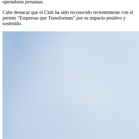
operadoras peruanas.
Cabe destacar que el Club ha sido reconocido recientemente con el
premio “Empresas que Transforman” por su impacto positivo y
sostenido.