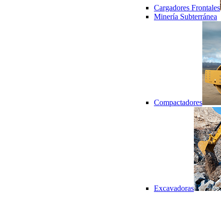
Cargadores Frontales
Minería Subterránea
Compactadores
Excavadoras