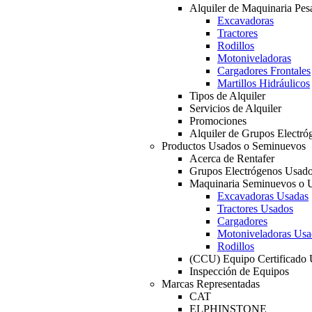
Alquiler de Maquinaria Pes
Excavadoras
Tractores
Rodillos
Motoniveladoras
Cargadores Frontales
Martillos Hidráulicos
Tipos de Alquiler
Servicios de Alquiler
Promociones
Alquiler de Grupos Electró
Productos Usados o Seminuevos
Acerca de Rentafer
Grupos Electrógenos Usad
Maquinaria Seminuevos o 
Excavadoras Usadas
Tractores Usados
Cargadores
Motoniveladoras Usa
Rodillos
(CCU) Equipo Certificado
Inspección de Equipos
Marcas Representadas
CAT
ELPHINSTONE