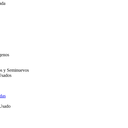
ada
genos
os y Seminuevos
Usados
das
 Usado