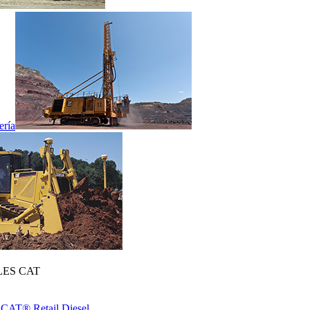
ería
ES CAT
 CAT® Retail Diesel