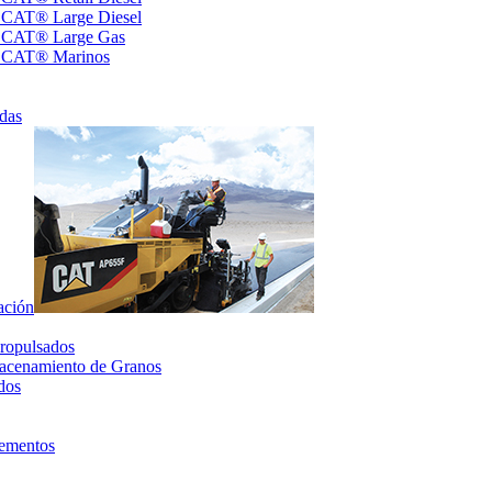
s CAT® Large Diesel
s CAT® Large Gas
s CAT® Marinos
das
ación
ropulsados
acenamiento de Granos
dos
lementos