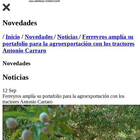
Novedades
/
Inicio
/
Novedades
/
Noticias
/
Ferreyros amplía su
portafolio para la agroexportación con los tractores
Antonio Carraro
Novedades
Noticias
12
Sep
Ferreyros amplía su portafolio para la agroexportación con los
tractores Antonio Carraro