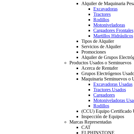
Alquiler de Maquinaria Pes
Excavadoras
Tractores
Rodillos
Motoniveladoras
Cargadores Frontales
Martillos Hidráulicos
Tipos de Alquiler
Servicios de Alquiler
Promociones
Alquiler de Grupos Electró
Productos Usados o Seminuevos
Acerca de Rentafer
Grupos Electrógenos Usad
Maquinaria Seminuevos o 
Excavadoras Usadas
Tractores Usados
Cargadores
Motoniveladoras Usa
Rodillos
(CCU) Equipo Certificado
Inspección de Equipos
Marcas Representadas
CAT
ELPHINSTONE