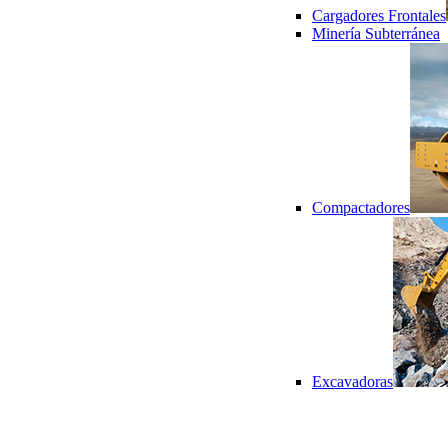
Cargadores Frontales
Minería Subterránea
Compactadores
Excavadoras