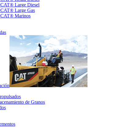
s CAT® Large Diesel
s CAT® Large Gas
s CAT® Marinos
das
ación
ropulsados
acenamiento de Granos
dos
lementos