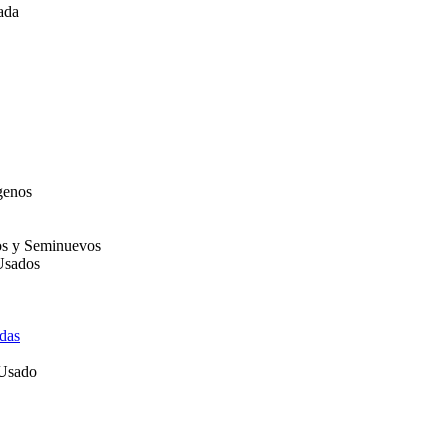
ada
genos
os y Seminuevos
Usados
das
 Usado