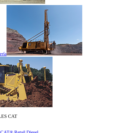
ería
ES CAT
 CAT® Retail Diesel