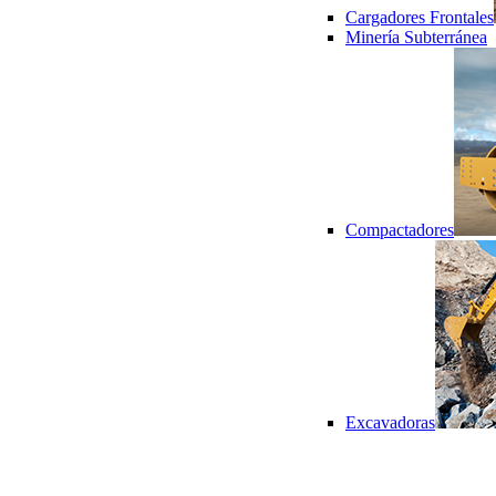
Cargadores Frontales
Minería Subterránea
Compactadores
Excavadoras