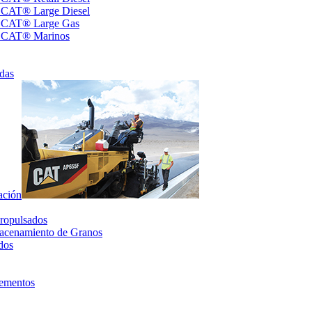
s CAT® Large Diesel
s CAT® Large Gas
s CAT® Marinos
das
ación
ropulsados
acenamiento de Granos
dos
lementos