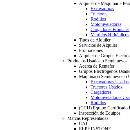
Alquiler de Maquinaria Pes
Excavadoras
Tractores
Rodillos
Motoniveladoras
Cargadores Frontales
Martillos Hidráulicos
Tipos de Alquiler
Servicios de Alquiler
Promociones
Alquiler de Grupos Electró
Productos Usados o Seminuevos
Acerca de Rentafer
Grupos Electrógenos Usad
Maquinaria Seminuevos o 
Excavadoras Usadas
Tractores Usados
Cargadores
Motoniveladoras Usa
Rodillos
(CCU) Equipo Certificado
Inspección de Equipos
Marcas Representadas
CAT
ELPHINSTONE