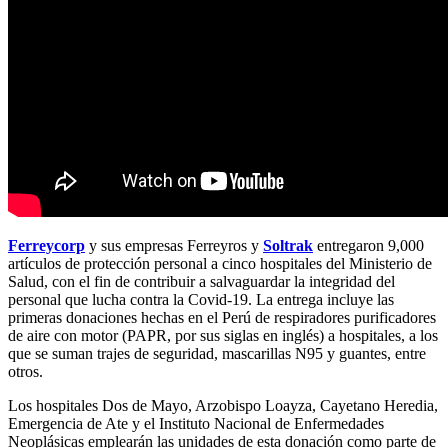
Ferreycorp
y sus empresas Ferreyros y
Soltrak
entregaron 9,000
artículos de protección personal a cinco hospitales del Ministerio de
Salud, con el fin de contribuir a salvaguardar la integridad del
personal que lucha contra la Covid-19. La entrega incluye las
primeras donaciones hechas en el Perú de respiradores purificadores
de aire con motor (PAPR, por sus siglas en inglés) a hospitales, a los
que se suman trajes de seguridad, mascarillas N95 y guantes, entre
otros.
Los hospitales Dos de Mayo, Arzobispo Loayza, Cayetano Heredia,
Emergencia de Ate y el Instituto Nacional de Enfermedades
Neoplásicas emplearán las unidades de esta donación como parte de