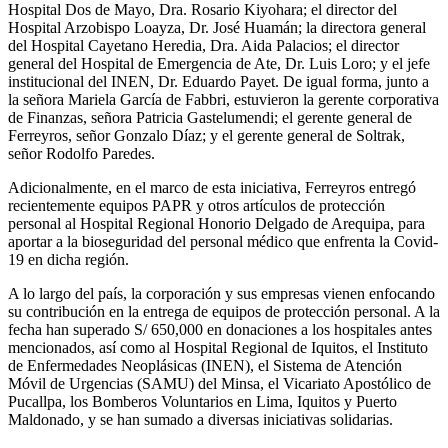
Hospital Dos de Mayo, Dra. Rosario Kiyohara; el director del
Hospital Arzobispo Loayza, Dr. José Huamán; la directora general
del Hospital Cayetano Heredia, Dra. Aida Palacios; el director
general del Hospital de Emergencia de Ate, Dr. Luis Loro; y el jefe
institucional del INEN, Dr. Eduardo Payet. De igual forma, junto a
la señora Mariela García de Fabbri, estuvieron la gerente corporativa
de Finanzas, señora Patricia Gastelumendi; el gerente general de
Ferreyros, señor Gonzalo Díaz; y el gerente general de Soltrak,
señor Rodolfo Paredes.
Adicionalmente, en el marco de esta iniciativa, Ferreyros entregó
recientemente equipos PAPR y otros artículos de protección
personal al Hospital Regional Honorio Delgado de Arequipa, para
aportar a la bioseguridad del personal médico que enfrenta la Covid-
19 en dicha región.
A lo largo del país, la corporación y sus empresas vienen enfocando
su contribución en la entrega de equipos de protección personal. A la
fecha han superado S/ 650,000 en donaciones a los hospitales antes
mencionados, así como al Hospital Regional de Iquitos, el Instituto
de Enfermedades Neoplásicas (INEN), el Sistema de Atención
Móvil de Urgencias (SAMU) del Minsa, el Vicariato Apostólico de
Pucallpa, los Bomberos Voluntarios en Lima, Iquitos y Puerto
Maldonado, y se han sumado a diversas iniciativas solidarias.