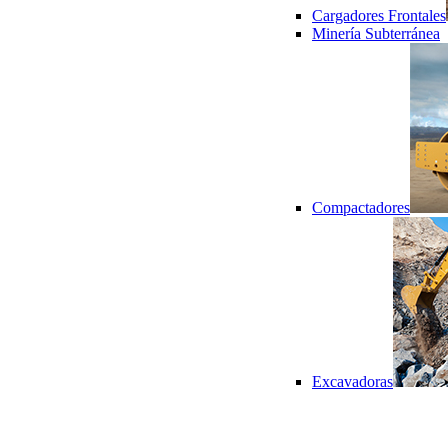
Cargadores Frontales
Minería Subterránea
Compactadores
Excavadoras