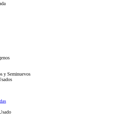
ada
genos
os y Seminuevos
Usados
das
 Usado