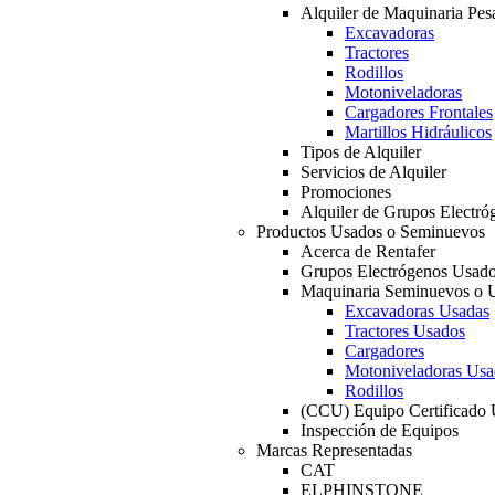
Alquiler de Maquinaria Pes
Excavadoras
Tractores
Rodillos
Motoniveladoras
Cargadores Frontales
Martillos Hidráulicos
Tipos de Alquiler
Servicios de Alquiler
Promociones
Alquiler de Grupos Electró
Productos Usados o Seminuevos
Acerca de Rentafer
Grupos Electrógenos Usad
Maquinaria Seminuevos o 
Excavadoras Usadas
Tractores Usados
Cargadores
Motoniveladoras Usa
Rodillos
(CCU) Equipo Certificado
Inspección de Equipos
Marcas Representadas
CAT
ELPHINSTONE