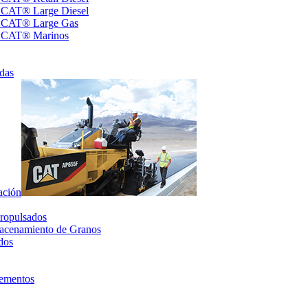
s CAT® Large Diesel
s CAT® Large Gas
s CAT® Marinos
das
ación
ropulsados
acenamiento de Granos
dos
lementos