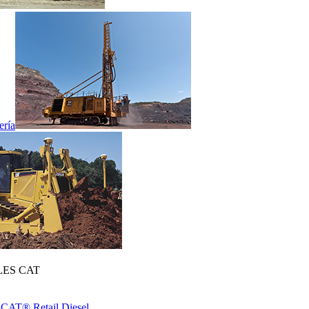
ería
ES CAT
 CAT® Retail Diesel