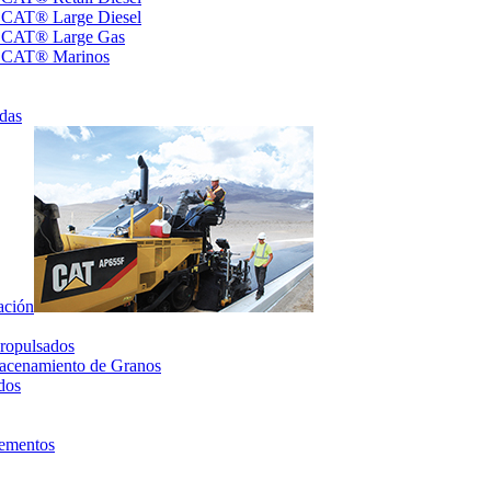
s CAT® Large Diesel
s CAT® Large Gas
s CAT® Marinos
das
ación
ropulsados
acenamiento de Granos
dos
lementos