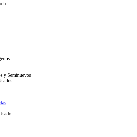
ada
genos
os y Seminuevos
Usados
das
 Usado