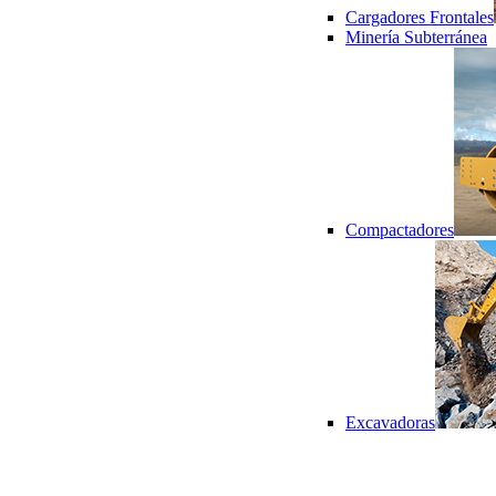
Cargadores Frontales
Minería Subterránea
Compactadores
Excavadoras