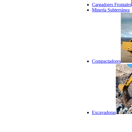
Cargadores Frontales
Minería Subterránea
Compactadores
Excavadoras