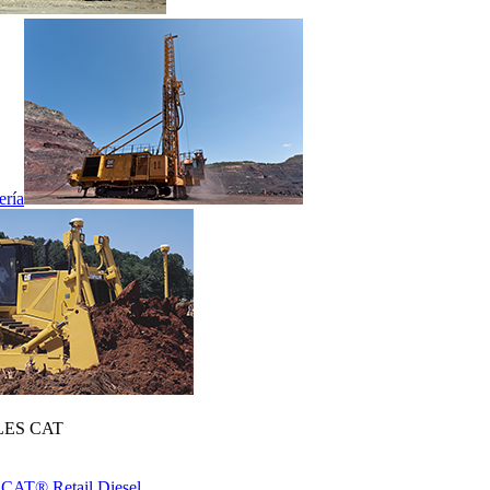
ería
ES CAT
 CAT® Retail Diesel