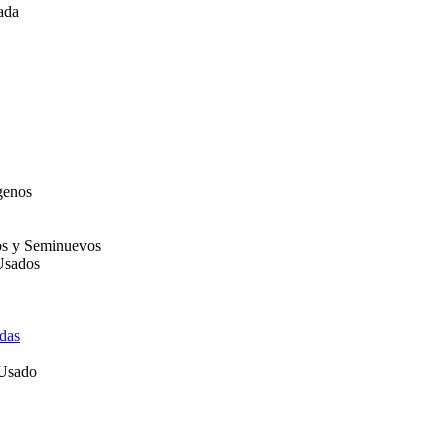
ada
genos
os y Seminuevos
Usados
das
 Usado