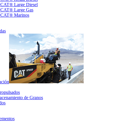
s CAT® Large Diesel
s CAT® Large Gas
s CAT® Marinos
das
ación
ropulsados
acenamiento de Granos
dos
lementos