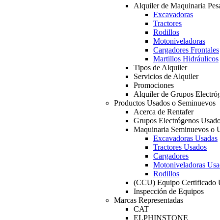
Alquiler de Maquinaria Pes
Excavadoras
Tractores
Rodillos
Motoniveladoras
Cargadores Frontales
Martillos Hidráulicos
Tipos de Alquiler
Servicios de Alquiler
Promociones
Alquiler de Grupos Electró
Productos Usados o Seminuevos
Acerca de Rentafer
Grupos Electrógenos Usad
Maquinaria Seminuevos o 
Excavadoras Usadas
Tractores Usados
Cargadores
Motoniveladoras Usa
Rodillos
(CCU) Equipo Certificado
Inspección de Equipos
Marcas Representadas
CAT
ELPHINSTONE