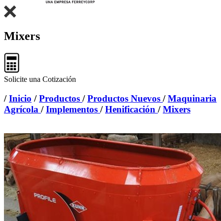
Mixers
Solicite una Cotización
/
Inicio
/
Productos
/
Productos Nuevos
/
Maquinaria
Agrícola
/
Implementos
/
Henificación
/
Mixers