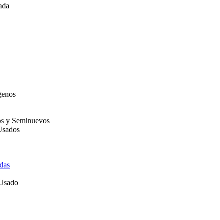
ada
genos
os y Seminuevos
Usados
das
 Usado