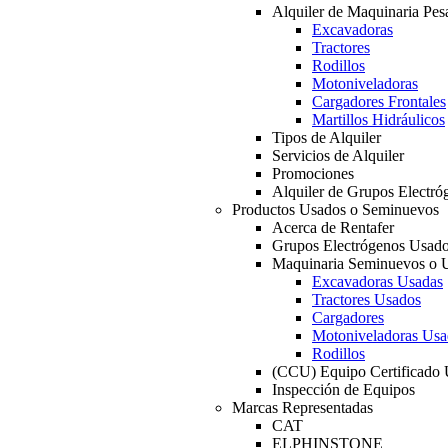
Alquiler de Maquinaria Pes
Excavadoras
Tractores
Rodillos
Motoniveladoras
Cargadores Frontales
Martillos Hidráulicos
Tipos de Alquiler
Servicios de Alquiler
Promociones
Alquiler de Grupos Electró
Productos Usados o Seminuevos
Acerca de Rentafer
Grupos Electrógenos Usad
Maquinaria Seminuevos o 
Excavadoras Usadas
Tractores Usados
Cargadores
Motoniveladoras Usa
Rodillos
(CCU) Equipo Certificado
Inspección de Equipos
Marcas Representadas
CAT
ELPHINSTONE