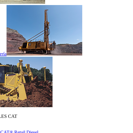
ería
ES CAT
 CAT® Retail Diesel