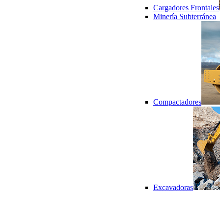
Cargadores Frontales
Minería Subterránea
Compactadores
Excavadoras