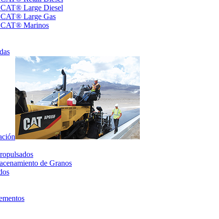
s CAT® Large Diesel
s CAT® Large Gas
s CAT® Marinos
das
ación
ropulsados
acenamiento de Granos
dos
lementos