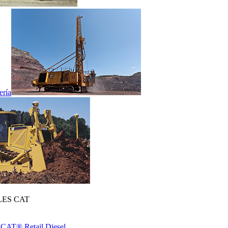
ería
ES CAT
 CAT® Retail Diesel