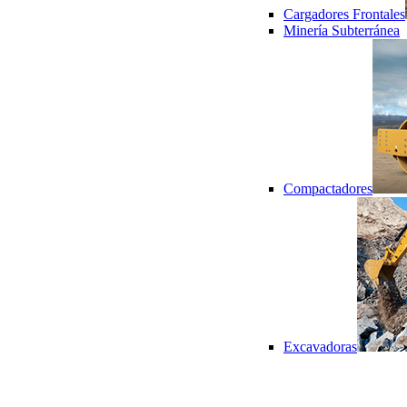
Cargadores Frontales
Minería Subterránea
Compactadores
Excavadoras