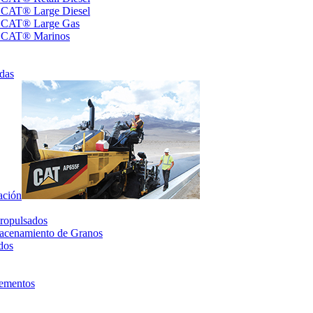
s CAT® Large Diesel
s CAT® Large Gas
s CAT® Marinos
das
ación
ropulsados
acenamiento de Granos
dos
lementos