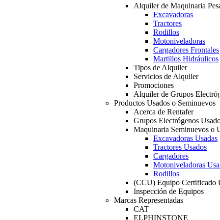
Alquiler de Maquinaria Pes
Excavadoras
Tractores
Rodillos
Motoniveladoras
Cargadores Frontales
Martillos Hidráulicos
Tipos de Alquiler
Servicios de Alquiler
Promociones
Alquiler de Grupos Electró
Productos Usados o Seminuevos
Acerca de Rentafer
Grupos Electrógenos Usad
Maquinaria Seminuevos o 
Excavadoras Usadas
Tractores Usados
Cargadores
Motoniveladoras Usa
Rodillos
(CCU) Equipo Certificado
Inspección de Equipos
Marcas Representadas
CAT
ELPHINSTONE