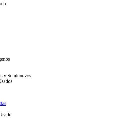
ada
genos
os y Seminuevos
Usados
das
 Usado