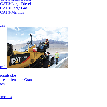
s CAT® Large Diesel
s CAT® Large Gas
s CAT® Marinos
das
ación
ropulsados
acenamiento de Granos
dos
lementos