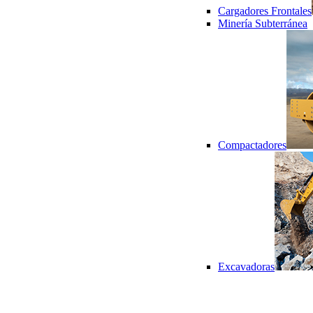
Cargadores Frontales
Minería Subterránea
Compactadores
Excavadoras