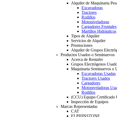
Alquiler de Maquinaria Pes
Excavadoras
Tractores
Rodillos
Motoniveladoras
Cargadores Frontales
Martillos Hidráulicos
Tipos de Alquiler
Servicios de Alquiler
Promociones
Alquiler de Grupos Electró
Productos Usados o Seminuevos
Acerca de Rentafer
Grupos Electrógenos Usad
Maquinaria Seminuevos o 
Excavadoras Usadas
Tractores Usados
Cargadores
Motoniveladoras Usa
Rodillos
(CCU) Equipo Certificado
Inspección de Equipos
Marcas Representadas
CAT
ELPHINSTONE