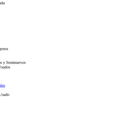
ada
genos
os y Seminuevos
Usados
das
 Usado