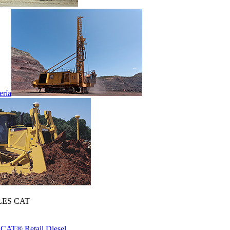
ería
ES CAT
 CAT® Retail Diesel