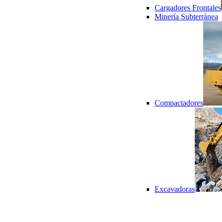
Cargadores Frontales
Minería Subterránea
Compactadores
Excavadoras