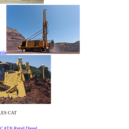
ería
ES CAT
 CAT® Retail Diesel