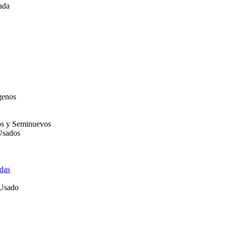
ada
genos
os y Seminuevos
Usados
das
 Usado