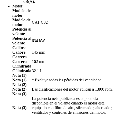
dB(A).
Motor
Modelo de
motor
Modelo de
CAT C32
motor
Potencia al
volante
Potencia al
634 kW
volante
Calibre
Calibre
145 mm
Carrera
Carrera
162 mm
Cilindrada
Cilindrada
32.1 l
Nota (1)
Nota (1)
* Excluye todas las pérdidas del ventilador.
Nota (2)
Nota (2)
Las clasificaciones del motor aplican a 1.800 rpm.
Nota (3)
La potencia neta publicada es la potencia
disponible en el volante cuando el motor está
Nota (3)
equipado con filtro de aire, silenciador, alternador,
ventilador y controles de emisiones del motor,