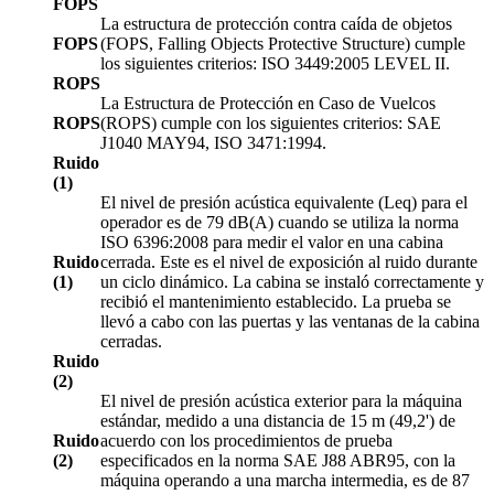
FOPS
La estructura de protección contra caída de objetos
FOPS
(FOPS, Falling Objects Protective Structure) cumple
los siguientes criterios: ISO 3449:2005 LEVEL II.
ROPS
La Estructura de Protección en Caso de Vuelcos
ROPS
(ROPS) cumple con los siguientes criterios: SAE
J1040 MAY94, ISO 3471:1994.
Ruido
(1)
El nivel de presión acústica equivalente (Leq) para el
operador es de 79 dB(A) cuando se utiliza la norma
ISO 6396:2008 para medir el valor en una cabina
Ruido
cerrada. Este es el nivel de exposición al ruido durante
(1)
un ciclo dinámico. La cabina se instaló correctamente y
recibió el mantenimiento establecido. La prueba se
llevó a cabo con las puertas y las ventanas de la cabina
cerradas.
Ruido
(2)
El nivel de presión acústica exterior para la máquina
estándar, medido a una distancia de 15 m (49,2') de
Ruido
acuerdo con los procedimientos de prueba
(2)
especificados en la norma SAE J88 ABR95, con la
máquina operando a una marcha intermedia, es de 87