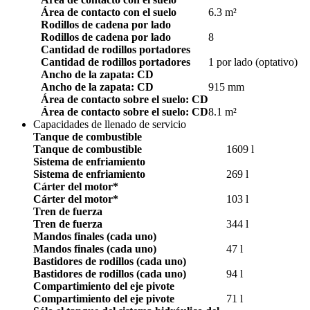
Área de contacto con el suelo
6.3 m²
Rodillos de cadena por lado
Rodillos de cadena por lado
8
Cantidad de rodillos portadores
Cantidad de rodillos portadores
1 por lado (optativo)
Ancho de la zapata: CD
Ancho de la zapata: CD
915 mm
Área de contacto sobre el suelo: CD
Área de contacto sobre el suelo: CD
8.1 m²
Capacidades de llenado de servicio
Tanque de combustible
Tanque de combustible
1609 l
Sistema de enfriamiento
Sistema de enfriamiento
269 l
Cárter del motor*
Cárter del motor*
103 l
Tren de fuerza
Tren de fuerza
344 l
Mandos finales (cada uno)
Mandos finales (cada uno)
47 l
Bastidores de rodillos (cada uno)
Bastidores de rodillos (cada uno)
94 l
Compartimiento del eje pivote
Compartimiento del eje pivote
71 l