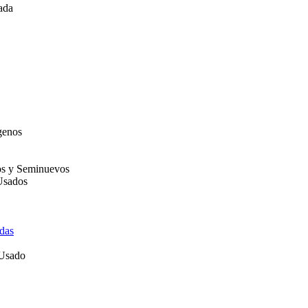
ada
genos
os y Seminuevos
Usados
das
 Usado