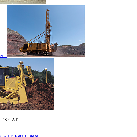
ería
ES CAT
 CAT® Retail Diesel