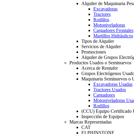
Alquiler de Maquinaria Pes
Excavadoras
Tractores
Rodillos
Motoniveladoras
Cargadores Frontales
Martillos Hidráulicos
Tipos de Alquiler
Servicios de Alquiler
Promociones
Alquiler de Grupos Electró
Productos Usados o Seminuevos
Acerca de Rentafer
Grupos Electrógenos Usad
Maquinaria Seminuevos o 
Excavadoras Usadas
Tractores Usados
Cargadores
Motoniveladoras Usa
Rodillos
(CCU) Equipo Certificado
Inspección de Equipos
Marcas Representadas
CAT
ELPHINSTONE