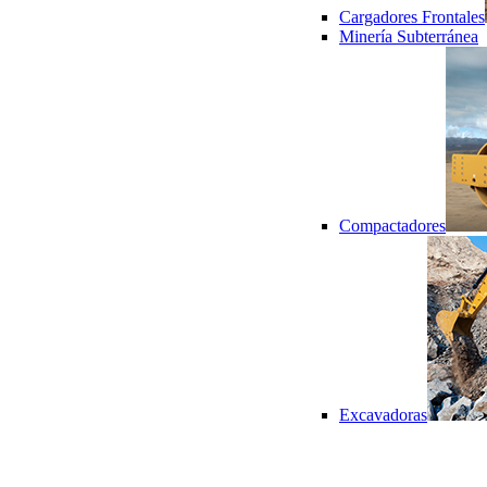
Cargadores Frontales
Minería Subterránea
Compactadores
Excavadoras