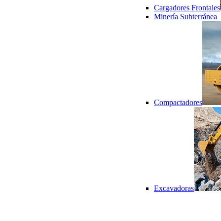
Cargadores Frontales
Minería Subterránea
Compactadores
Excavadoras