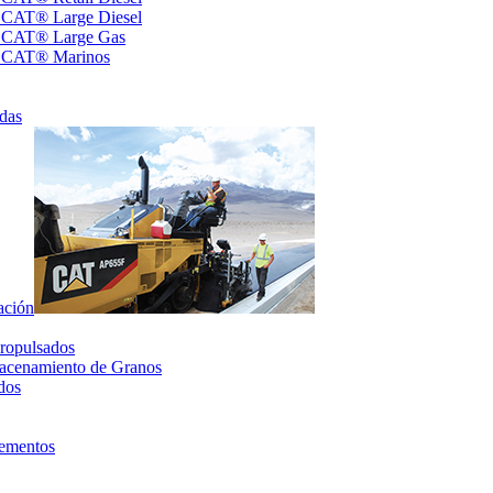
s CAT® Large Diesel
s CAT® Large Gas
s CAT® Marinos
das
ación
ropulsados
acenamiento de Granos
dos
lementos