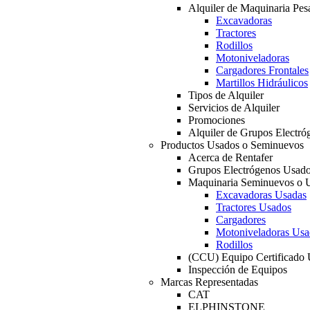
Alquiler de Maquinaria Pes
Excavadoras
Tractores
Rodillos
Motoniveladoras
Cargadores Frontales
Martillos Hidráulicos
Tipos de Alquiler
Servicios de Alquiler
Promociones
Alquiler de Grupos Electró
Productos Usados o Seminuevos
Acerca de Rentafer
Grupos Electrógenos Usad
Maquinaria Seminuevos o 
Excavadoras Usadas
Tractores Usados
Cargadores
Motoniveladoras Usa
Rodillos
(CCU) Equipo Certificado
Inspección de Equipos
Marcas Representadas
CAT
ELPHINSTONE