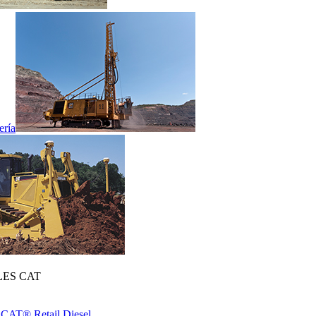
ería
ES CAT
 CAT® Retail Diesel