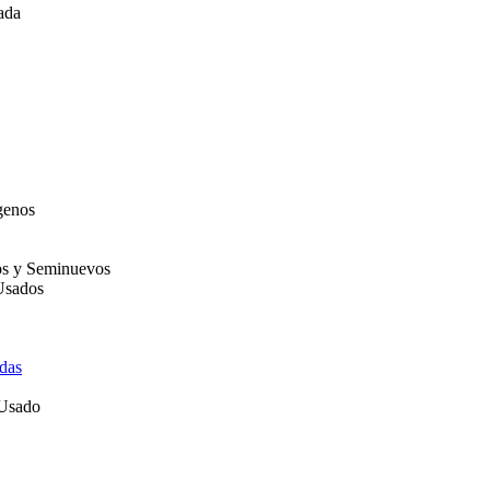
ada
genos
os y Seminuevos
Usados
das
 Usado