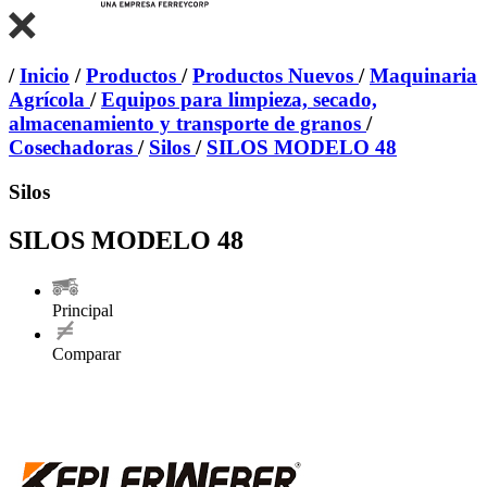
/
Inicio
/
Productos
/
Productos Nuevos
/
Maquinaria
Agrícola
/
Equipos para limpieza, secado,
almacenamiento y transporte de granos
/
Cosechadoras
/
Silos
/
SILOS MODELO 48
Silos
SILOS MODELO 48
Principal
Comparar