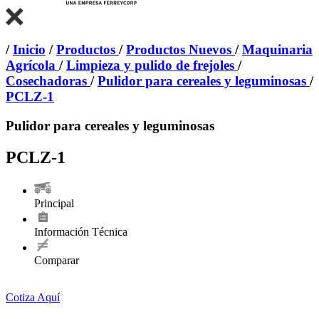
/
Inicio
/
Productos
/
Productos Nuevos
/
Maquinaria
Agrícola
/
Limpieza y pulido de frejoles
/
Cosechadoras
/
Pulidor para cereales y leguminosas
/
PCLZ-1
Pulidor para cereales y leguminosas
PCLZ-1
Principal
Información Técnica
Comparar
Cotiza Aquí