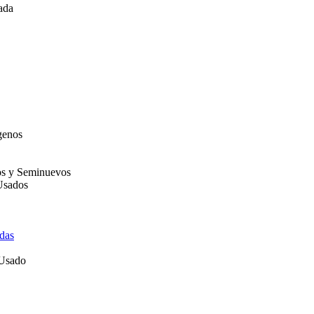
ada
genos
os y Seminuevos
Usados
das
 Usado