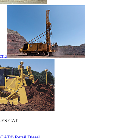
ería
ES CAT
 CAT® Retail Diesel