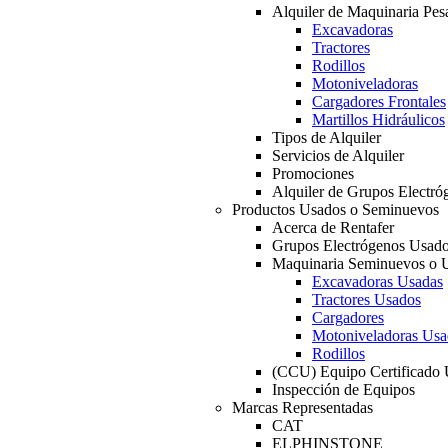
Alquiler de Maquinaria Pes
Excavadoras
Tractores
Rodillos
Motoniveladoras
Cargadores Frontales
Martillos Hidráulicos
Tipos de Alquiler
Servicios de Alquiler
Promociones
Alquiler de Grupos Electró
Productos Usados o Seminuevos
Acerca de Rentafer
Grupos Electrógenos Usad
Maquinaria Seminuevos o 
Excavadoras Usadas
Tractores Usados
Cargadores
Motoniveladoras Usa
Rodillos
(CCU) Equipo Certificado
Inspección de Equipos
Marcas Representadas
CAT
ELPHINSTONE