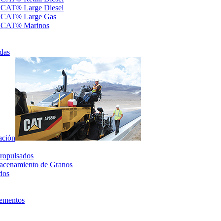
s CAT® Large Diesel
s CAT® Large Gas
s CAT® Marinos
das
ación
ropulsados
acenamiento de Granos
dos
lementos