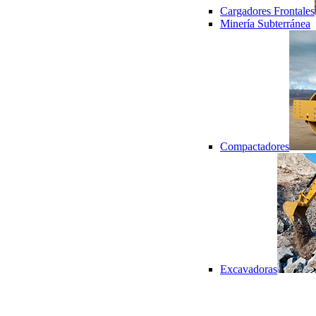
Cargadores Frontales
Minería Subterránea
Compactadores
Excavadoras