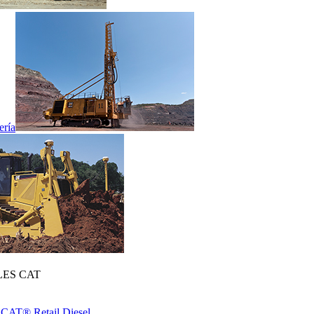
ería
ES CAT
 CAT® Retail Diesel