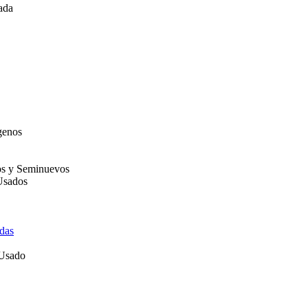
ada
genos
os y Seminuevos
Usados
das
 Usado