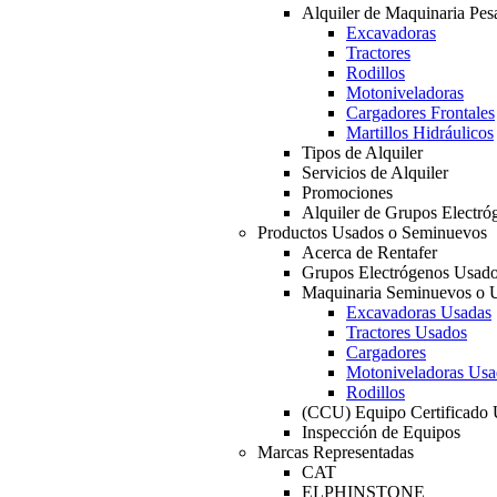
Alquiler de Maquinaria Pes
Excavadoras
Tractores
Rodillos
Motoniveladoras
Cargadores Frontales
Martillos Hidráulicos
Tipos de Alquiler
Servicios de Alquiler
Promociones
Alquiler de Grupos Electró
Productos Usados o Seminuevos
Acerca de Rentafer
Grupos Electrógenos Usad
Maquinaria Seminuevos o 
Excavadoras Usadas
Tractores Usados
Cargadores
Motoniveladoras Usa
Rodillos
(CCU) Equipo Certificado
Inspección de Equipos
Marcas Representadas
CAT
ELPHINSTONE