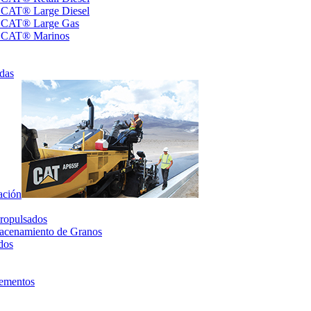
s CAT® Large Diesel
s CAT® Large Gas
s CAT® Marinos
das
ación
ropulsados
acenamiento de Granos
dos
lementos