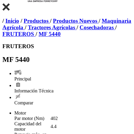
/
Inicio
/
Productos
/
Productos Nuevos
/
Maquinaria
Agrícola
/
Tractores Agrícolas
/
Cosechadoras
/
FRUTEROS
/
MF 5440
FRUTEROS
MF 5440
Principal
Información Técnica
Comparar
Motor
Par motor (Nm)
402
Capacidad del
4.4
motor