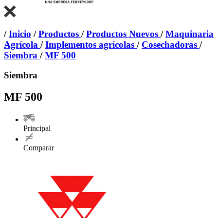
/
Inicio
/
Productos
/
Productos Nuevos
/
Maquinaria
Agrícola
/
Implementos agrícolas
/
Cosechadoras
/
Siembra
/
MF 500
Siembra
MF 500
Principal
Comparar