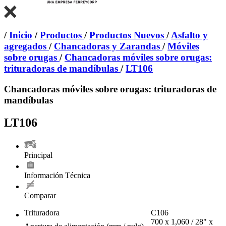
/
Inicio
/
Productos
/
Productos Nuevos
/
Asfalto y
agregados
/
Chancadoras y Zarandas
/
Móviles
sobre orugas
/
Chancadoras móviles sobre orugas:
trituradoras de mandíbulas
/
LT106
Chancadoras móviles sobre orugas: trituradoras de
mandíbulas
LT106
Principal
Información Técnica
Comparar
Trituradora
C106
700 x 1,060 / 28" x