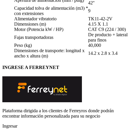
Apertura de alimentación (mm / pulg)
42''
Capacidad tolva de alimentación (m3) *
9
con extensiones
Alimentador vibratorio
TK11-42-2V
Dimensiones (m)
4.15 X 1.1
Motor (Potencia kW / HP)
CAT C9 (224 / 300)
De producto + lateral
Fajas transportadoras
para finos
Peso (kg)
40,000
Dimensiones de transporte: longitud x
14.2 x 2.8 x 3.4
ancho x altura (m)
INGRESE A FERREYNET
Plataforma dirigida a los clientes de Ferreyros donde podrán
encontrar información personalizada para su negocio
Ingresar