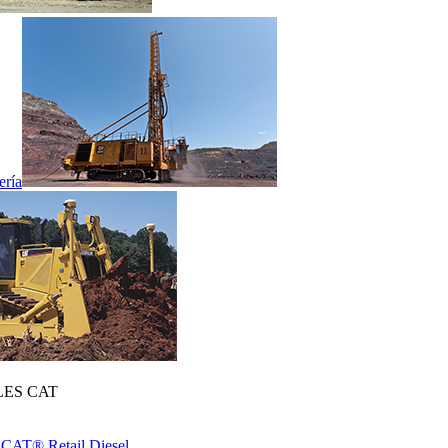
ería
ES CAT
 CAT® Retail Diesel