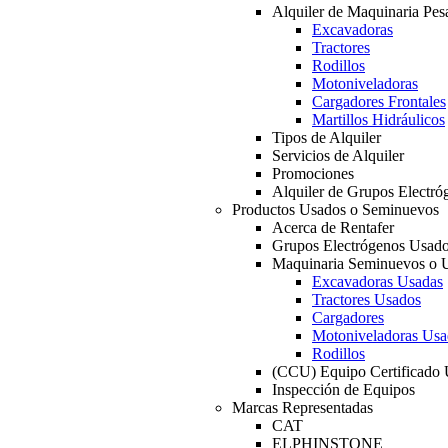
Alquiler de Maquinaria Pes
Excavadoras
Tractores
Rodillos
Motoniveladoras
Cargadores Frontales
Martillos Hidráulicos
Tipos de Alquiler
Servicios de Alquiler
Promociones
Alquiler de Grupos Electró
Productos Usados o Seminuevos
Acerca de Rentafer
Grupos Electrógenos Usad
Maquinaria Seminuevos o 
Excavadoras Usadas
Tractores Usados
Cargadores
Motoniveladoras Usa
Rodillos
(CCU) Equipo Certificado
Inspección de Equipos
Marcas Representadas
CAT
ELPHINSTONE