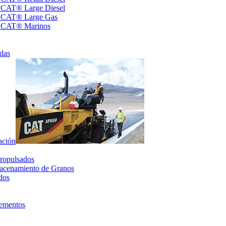
s CAT® Large Diesel
s CAT® Large Gas
s CAT® Marinos
das
ación
ropulsados
acenamiento de Granos
dos
lementos