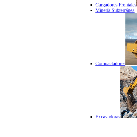
Cargadores Frontales
Minería Subterránea
Compactadores
Excavadoras