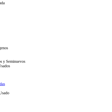
ada
genos
os y Seminuevos
Usados
das
 Usado