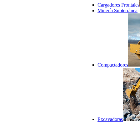
Cargadores Frontales
Minería Subterránea
Compactadores
Excavadoras