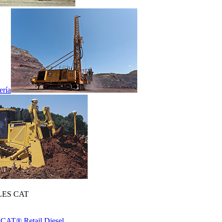
ería
ES CAT
 CAT® Retail Diesel