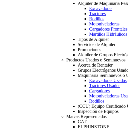
Alquiler de Maquinaria Pes
Excavadoras
Tractores
Rodillos
Motoniveladoras
Cargadores Frontales
Martillos Hidráulicos
Tipos de Alquiler
Servicios de Alquiler
Promociones
Alquiler de Grupos Electró
Productos Usados o Seminuevos
Acerca de Rentafer
Grupos Electrógenos Usad
Maquinaria Seminuevos o 
Excavadoras Usadas
Tractores Usados
Cargadores
Motoniveladoras Usa
Rodillos
(CCU) Equipo Certificado
Inspección de Equipos
Marcas Representadas
CAT
ELPHINSTONE