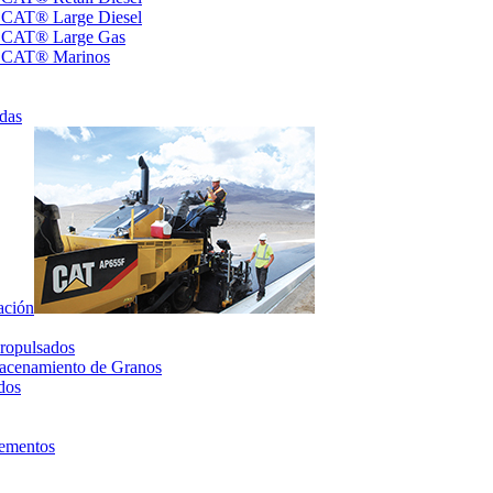
s CAT® Large Diesel
s CAT® Large Gas
s CAT® Marinos
das
ación
ropulsados
acenamiento de Granos
dos
lementos