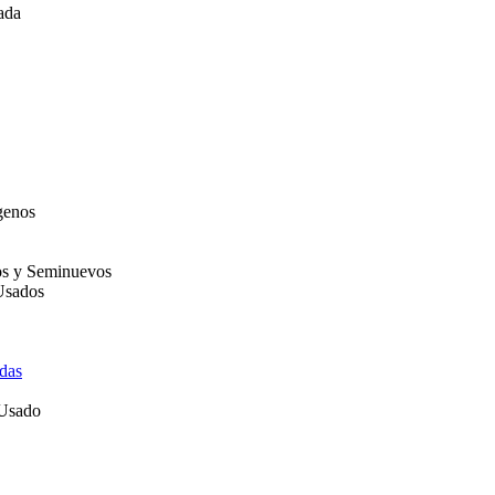
ada
genos
os y Seminuevos
Usados
das
 Usado