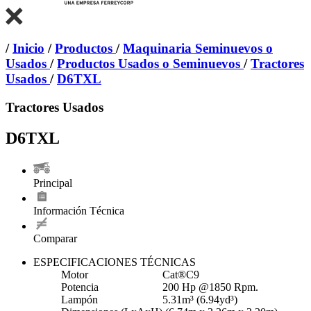
/
Inicio
/
Productos
/
Maquinaria Seminuevos o
Usados
/
Productos Usados o Seminuevos
/
Tractores
Usados
/
D6TXL
Tractores Usados
D6TXL
Principal
Información Técnica
Comparar
ESPECIFICACIONES TÉCNICAS
Motor
Cat®C9
Potencia
200 Hp @1850 Rpm.
Lampón
​5.31m³ (6.94yd³)