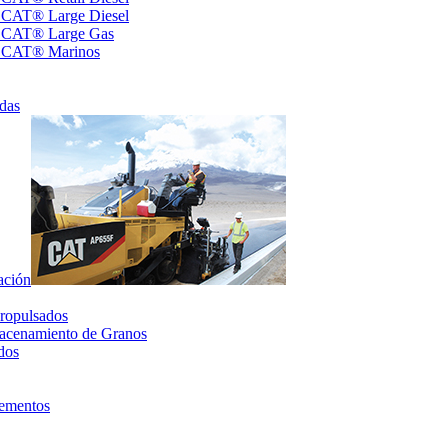
s CAT® Large Diesel
s CAT® Large Gas
s CAT® Marinos
das
ación
ropulsados
acenamiento de Granos
dos
lementos