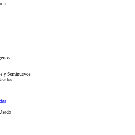
ada
genos
os y Seminuevos
Usados
das
 Usado