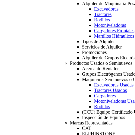
Alquiler de Maquinaria Pes
Excavadoras
Tractores
Rodillos
Motoniveladoras
Cargadores Frontales
Martillos Hidráulicos
Tipos de Alquiler
Servicios de Alquiler
Promociones
Alquiler de Grupos Electró
Productos Usados o Seminuevos
Acerca de Rentafer
Grupos Electrógenos Usad
Maquinaria Seminuevos o 
Excavadoras Usadas
Tractores Usados
Cargadores
Motoniveladoras Usa
Rodillos
(CCU) Equipo Certificado
Inspección de Equipos
Marcas Representadas
CAT
ELPHINSTONE