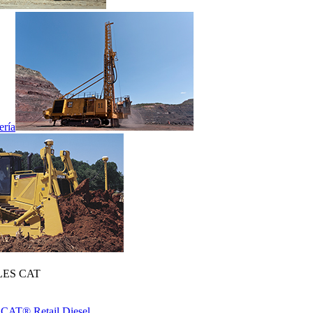
ería
ES CAT
 CAT® Retail Diesel