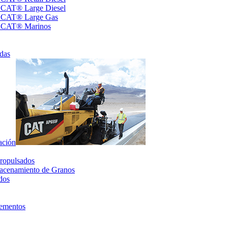
s CAT® Large Diesel
s CAT® Large Gas
s CAT® Marinos
das
ación
ropulsados
acenamiento de Granos
dos
lementos