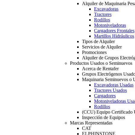
Alquiler de Maquinaria Pes
Excavadoras
Tractores
Rodillos
Motoniveladoras
Cargadores Frontales
Martillos Hidráulicos
Tipos de Alquiler
Servicios de Alquiler
Promociones
Alquiler de Grupos Electró
Productos Usados o Seminuevos
Acerca de Rentafer
Grupos Electrógenos Usad
Maquinaria Seminuevos o 
Excavadoras Usadas
Tractores Usados
Cargadores
Motoniveladoras Usa
Rodillos
(CCU) Equipo Certificado
Inspección de Equipos
Marcas Representadas
CAT
ELPHINSTONE