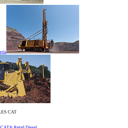
ería
ES CAT
 CAT® Retail Diesel