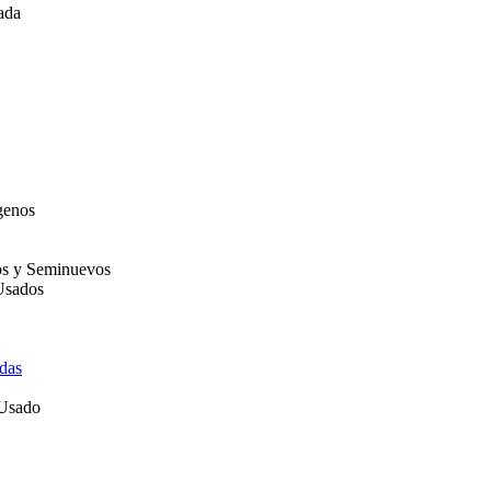
ada
genos
os y Seminuevos
Usados
das
 Usado