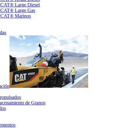
s CAT® Large Diesel
s CAT® Large Gas
s CAT® Marinos
das
ación
ropulsados
acenamiento de Granos
dos
lementos