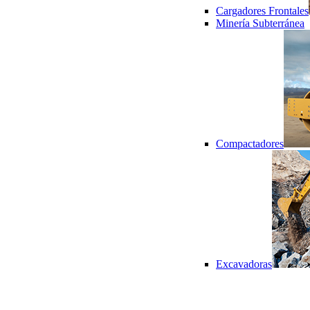
Cargadores Frontales
Minería Subterránea
Compactadores
Excavadoras