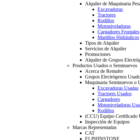
Alquiler de Maquinaria Pes
Excavadoras
Tractores
Rodillos
Motoniveladoras
Cargadores Frontales
Martillos Hidráulicos
Tipos de Alquiler
Servicios de Alquiler
Promociones
Alquiler de Grupos Electró
Productos Usados o Seminuevos
Acerca de Rentafer
Grupos Electrógenos Usad
Maquinaria Seminuevos o 
Excavadoras Usadas
Tractores Usados
Cargadores
Motoniveladoras Usa
Rodillos
(CCU) Equipo Certificado
Inspección de Equipos
Marcas Representadas
CAT
ELPHINSTONE