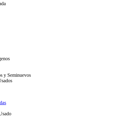
ada
genos
os y Seminuevos
Usados
das
 Usado