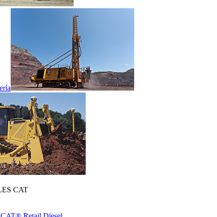
ería
ES CAT
 CAT® Retail Diesel