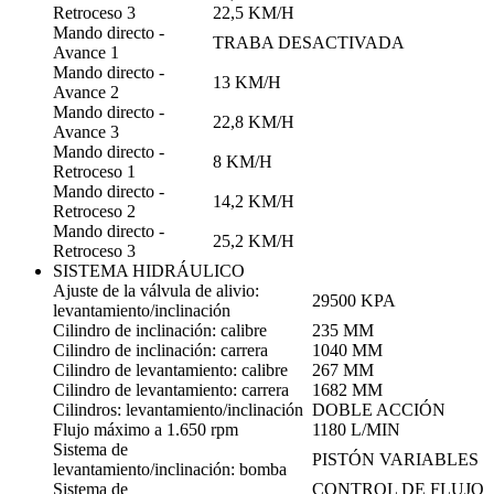
Retroceso 3
22,5 KM/H
Mando directo -
TRABA DESACTIVADA
Avance 1
Mando directo -
13 KM/H
Avance 2
Mando directo -
22,8 KM/H
Avance 3
Mando directo -
8 KM/H
Retroceso 1
Mando directo -
14,2 KM/H
Retroceso 2
Mando directo -
25,2 KM/H
Retroceso 3
SISTEMA HIDRÁULICO
Ajuste de la válvula de alivio:
29500 KPA
levantamiento/inclinación
Cilindro de inclinación: calibre
235 MM
Cilindro de inclinación: carrera
1040 MM
Cilindro de levantamiento: calibre
267 MM
Cilindro de levantamiento: carrera
1682 MM
Cilindros: levantamiento/inclinación
DOBLE ACCIÓN
Flujo máximo a 1.650 rpm
1180 L/MIN
Sistema de
PISTÓN VARIABLES
levantamiento/inclinación: bomba
Sistema de
CONTROL DE FLUJO