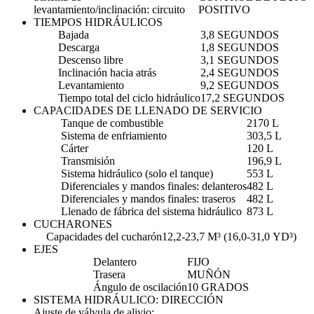
levantamiento/inclinación: circuito
POSITIVO
TIEMPOS HIDRÁULICOS
Bajada
3,8 SEGUNDOS
Descarga
1,8 SEGUNDOS
Descenso libre
3,1 SEGUNDOS
Inclinación hacia atrás
2,4 SEGUNDOS
Levantamiento
9,2 SEGUNDOS
Tiempo total del ciclo hidráulico
17,2 SEGUNDOS
CAPACIDADES DE LLENADO DE SERVICIO
Tanque de combustible
2170 L
Sistema de enfriamiento
303,5 L
Cárter
120 L
Transmisión
196,9 L
Sistema hidráulico (solo el tanque)
553 L
Diferenciales y mandos finales: delanteros
482 L
Diferenciales y mandos finales: traseros
482 L
Llenado de fábrica del sistema hidráulico
873 L
CUCHARONES
Capacidades del cucharón
12,2-23,7 M³ (16,0-31,0 YD³)
EJES
Delantero
FIJO
Trasera
MUÑÓN
Ángulo de oscilación
10 GRADOS
SISTEMA HIDRÁULICO: DIRECCIÓN
Ajuste de válvula de alivio: