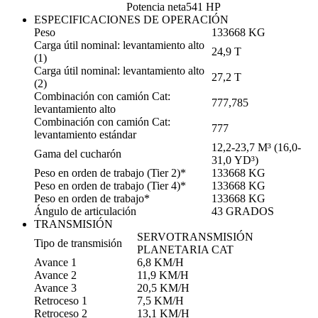
Potencia neta
541 HP
ESPECIFICACIONES DE OPERACIÓN
Peso
133668 KG
Carga útil nominal: levantamiento alto
24,9 T
(1)
Carga útil nominal: levantamiento alto
27,2 T
(2)
Combinación con camión Cat:
777,785
levantamiento alto
Combinación con camión Cat:
777
levantamiento estándar
12,2-23,7 M³ (16,0-
Gama del cucharón
31,0 YD³)
Peso en orden de trabajo (Tier 2)*
133668 KG
Peso en orden de trabajo (Tier 4)*
133668 KG
Peso en orden de trabajo*
133668 KG
Ángulo de articulación
43 GRADOS
TRANSMISIÓN
SERVOTRANSMISIÓN
Tipo de transmisión
PLANETARIA CAT
Avance 1
6,8 KM/H
Avance 2
11,9 KM/H
Avance 3
20,5 KM/H
Retroceso 1
7,5 KM/H
Retroceso 2
13,1 KM/H