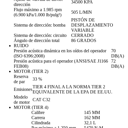
34500 KPA
dirección
Flujo máximo a 1.985 rpm
505 L/MIN
(6.900 kPa/1.000 lb/pulg²)
PISTÓN DE
Sistema de dirección: bomba
DESPLAZAMIENTO
VARIABLE
Sistema de dirección: circuito
CERRADO
Ángulo de dirección total
86 GRADOS
RUIDO
Presión acústica dinámica en los oídos del operador
70
(ISO 6396:2008)
DB(A)
Presión acústica para el operador (ANSI/SAE J1166
72
FEB08)
DB(A)
MOTOR (TIER 2)
Reserva
33 %
de par
TIER 4 FINAL A LA NORMA TIER 2
Emisiones
EQUIVALENTE DE LA EPA DE EE.UU.
Modelo
CAT C32
de motor
MOTOR (TIER 4)
Calibre
145 MM
Carrera
162 MM
Cilindrada
32,1 L
Par máximo a 1.250 rpm
5470 N·M