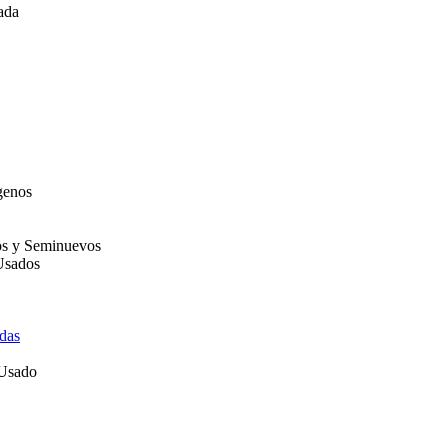
ada
genos
os y Seminuevos
Usados
das
 Usado