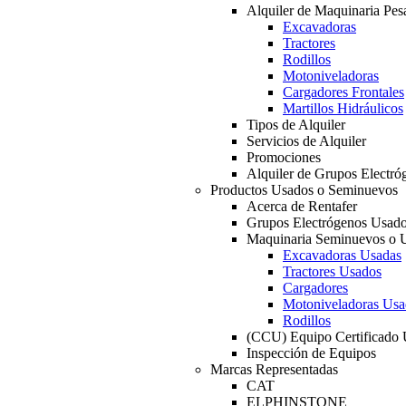
Alquiler de Maquinaria Pes
Excavadoras
Tractores
Rodillos
Motoniveladoras
Cargadores Frontales
Martillos Hidráulicos
Tipos de Alquiler
Servicios de Alquiler
Promociones
Alquiler de Grupos Electró
Productos Usados o Seminuevos
Acerca de Rentafer
Grupos Electrógenos Usad
Maquinaria Seminuevos o 
Excavadoras Usadas
Tractores Usados
Cargadores
Motoniveladoras Usa
Rodillos
(CCU) Equipo Certificado
Inspección de Equipos
Marcas Representadas
CAT
ELPHINSTONE