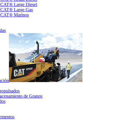
s CAT® Large Diesel
s CAT® Large Gas
s CAT® Marinos
das
ación
ropulsados
acenamiento de Granos
dos
lementos