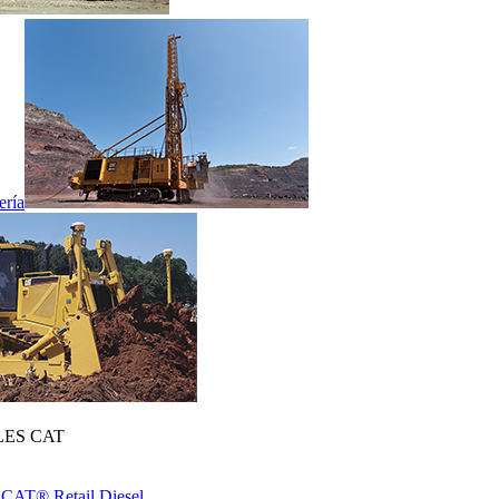
ería
ES CAT
 CAT® Retail Diesel