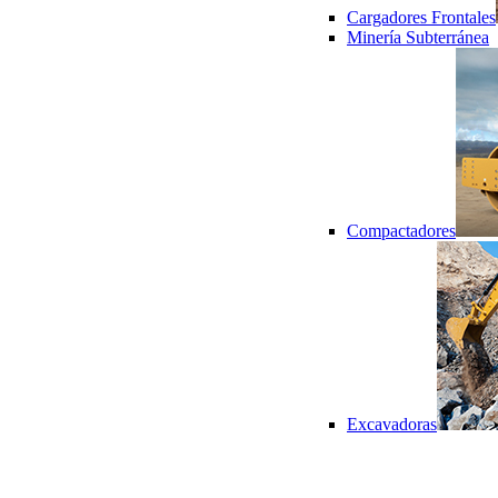
Cargadores Frontales
Minería Subterránea
Compactadores
Excavadoras