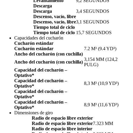
Levantamiento
9,2 SEGUNDOS
Descarga
Descarga
3,4 SEGUNDOS
Descenso, vacío, libre
Descenso, vacío, libre
3,1 SEGUNDOS
Tiempo total de ciclo
Tiempo total de ciclo
15,7 SEGUNDOS
Capacidades del cucharón
Cucharón estándar
Cucharón estándar
7.2 M³ (9.4 YD³)
Ancho del cucharón (con cuchilla)
3,154 MM (124,2
Ancho del cucharón (con cuchilla)
PULG)
Capacidad del cucharón –
Optativo*
Capacidad del cucharón –
8,3 M³ (10,9 YD³)
Optativo*
Capacidad del cucharón –
Optativo*
Capacidad del cucharón –
8,9 M³ (11,6 YD³)
Optativo*
Dimensiones de giro
Radio de espacio libre exterior
Radio de espacio libre exterior
7.323 MM
Radio de espacio libre interior