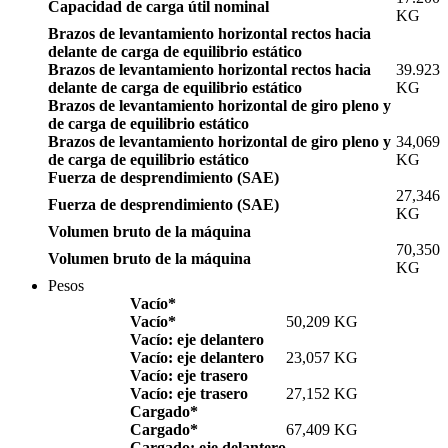
Capacidad de carga útil nominal
KG
Brazos de levantamiento horizontal rectos hacia
delante de carga de equilibrio estático
Brazos de levantamiento horizontal rectos hacia
39.923
delante de carga de equilibrio estático
KG
Brazos de levantamiento horizontal de giro pleno y
de carga de equilibrio estático
Brazos de levantamiento horizontal de giro pleno y
34,069
de carga de equilibrio estático
KG
Fuerza de desprendimiento (SAE)
27,346
Fuerza de desprendimiento (SAE)
KG
Volumen bruto de la máquina
70,350
Volumen bruto de la máquina
KG
Pesos
Vacío*
Vacío*
50,209 KG
Vacío: eje delantero
Vacío: eje delantero
23,057 KG
Vacío: eje trasero
Vacío: eje trasero
27,152 KG
Cargado*
Cargado*
67,409 KG
Cargado: eje delantero