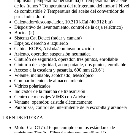
impulsión (temperatura del sistema) ? Temperatura del aceite
de los frenos ? Temperatura del refrigerante del motor ? Nivel
de combustible ? Temperatura del aceite del convertidor de
par - Indicador d
Calentador/descongelador, 10.310 kCal (40.912 btu)
Dispositivo de levantamiento, control de la caja (eléctrico)
Bocina (2)
Sistema Cat Detect (radar y cámara)
Espejos, derecho e izquierdo
Cabina ROPS, Aislada/con insonorización
Asiento, operador, suspensión neumática
Cinturón de seguridad, operador, tres puntos, enrollable
Cinturón de seguridad, acompañante, dos puntos, enrollable
Acceso a la escalera y pasarela, 600 mm (23,6")
Volante, inclinable, acolchado, telescópico
Compartimientos de almacenamiento
Vidrios polarizados
Indicador de la marcha de transmisión
Centro de mensajes VIMS con Advisor
Ventana, operador, asistida eléctricamente
Parabrisas, control del intermitente de la escobilla y arandela
TREN DE FUERZA
Motor Cat C175-16 que cumple con los estándares de
emisiones Tier 2: - Filtro de aire con antefiltro (4) -