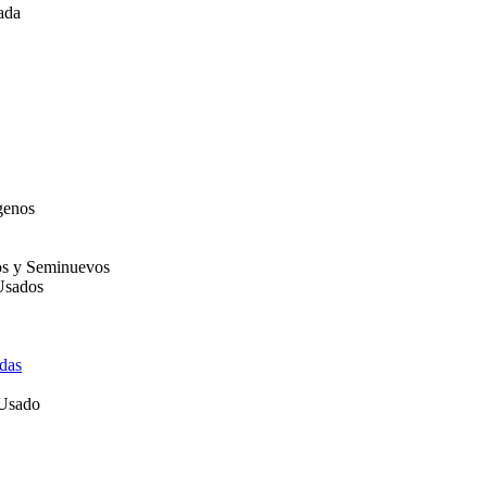
ada
genos
os y Seminuevos
Usados
das
 Usado