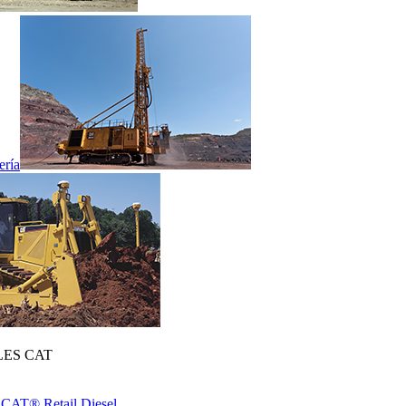
ería
ES CAT
 CAT® Retail Diesel