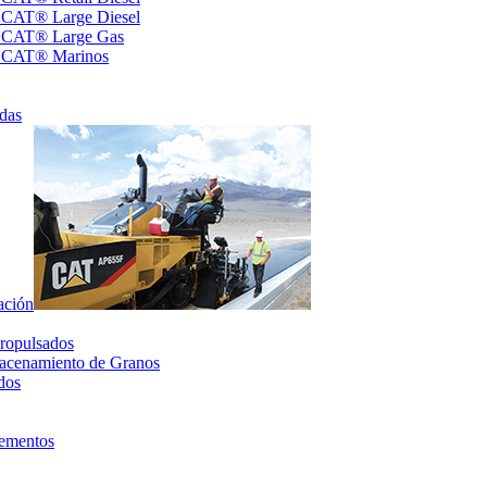
s CAT® Large Diesel
s CAT® Large Gas
s CAT® Marinos
das
ación
ropulsados
acenamiento de Granos
dos
lementos