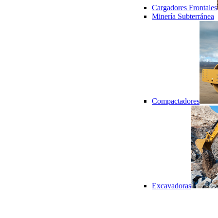
Cargadores Frontales
Minería Subterránea
Compactadores
Excavadoras