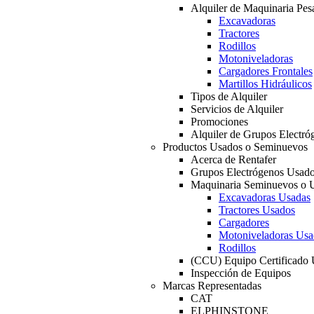
Alquiler de Maquinaria Pes
Excavadoras
Tractores
Rodillos
Motoniveladoras
Cargadores Frontales
Martillos Hidráulicos
Tipos de Alquiler
Servicios de Alquiler
Promociones
Alquiler de Grupos Electró
Productos Usados o Seminuevos
Acerca de Rentafer
Grupos Electrógenos Usad
Maquinaria Seminuevos o 
Excavadoras Usadas
Tractores Usados
Cargadores
Motoniveladoras Usa
Rodillos
(CCU) Equipo Certificado
Inspección de Equipos
Marcas Representadas
CAT
ELPHINSTONE