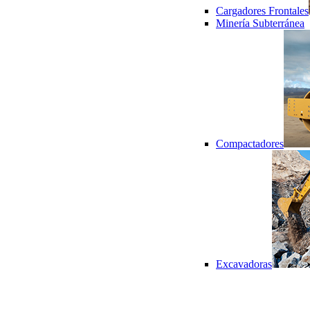
Cargadores Frontales
Minería Subterránea
Compactadores
Excavadoras