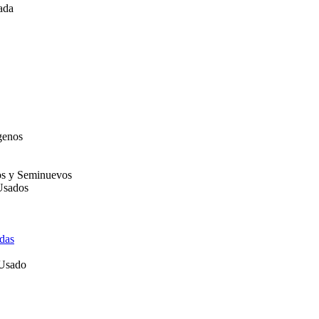
ada
genos
os y Seminuevos
Usados
das
 Usado