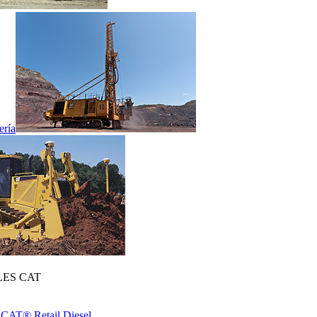
ería
ES CAT
 CAT® Retail Diesel