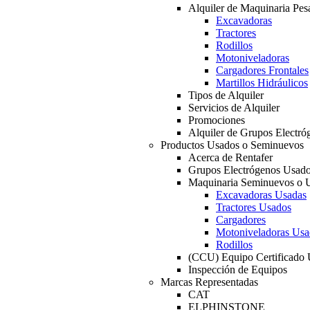
Alquiler de Maquinaria Pes
Excavadoras
Tractores
Rodillos
Motoniveladoras
Cargadores Frontales
Martillos Hidráulicos
Tipos de Alquiler
Servicios de Alquiler
Promociones
Alquiler de Grupos Electró
Productos Usados o Seminuevos
Acerca de Rentafer
Grupos Electrógenos Usad
Maquinaria Seminuevos o 
Excavadoras Usadas
Tractores Usados
Cargadores
Motoniveladoras Usa
Rodillos
(CCU) Equipo Certificado
Inspección de Equipos
Marcas Representadas
CAT
ELPHINSTONE