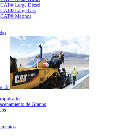
s CAT® Large Diesel
s CAT® Large Gas
s CAT® Marinos
das
ación
ropulsados
acenamiento de Granos
dos
lementos